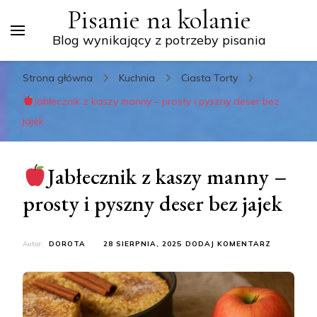
Pisanie na kolanie
Blog wynikający z potrzeby pisania
Strona główna
Kuchnia
Ciasta Torty
Jabłecznik z kaszy manny – prosty i pyszny deser bez
jajek
Jabłecznik z kaszy manny –
prosty i pyszny deser bez jajek
DO
Autor:
DOROTA
28 SIERPNIA, 2025
DODAJ KOMENTARZ
JABŁECZNI
Z
KASZY
MANNY