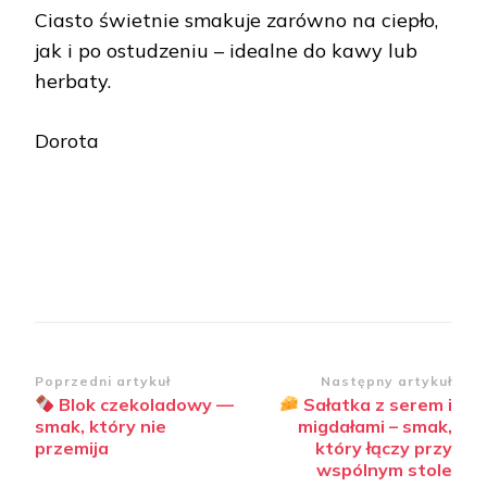
Ciasto świetnie smakuje zarówno na ciepło,
jak i po ostudzeniu – idealne do kawy lub
herbaty.
Dorota
Nawigacja
Poprzedni artykuł
Następny artykuł
Blok czekoladowy —
Sałatka z serem i
wpisu
smak, który nie
migdałami – smak,
przemija
który łączy przy
wspólnym stole