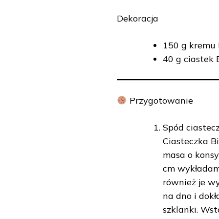
Dekoracja
150 g kremu B
40 g ciastek 
Przygotowanie
Spód ciaste
Ciasteczka B
masa o konsy
cm wykładamy
również je w
na dno i dokł
szklanki. Ws