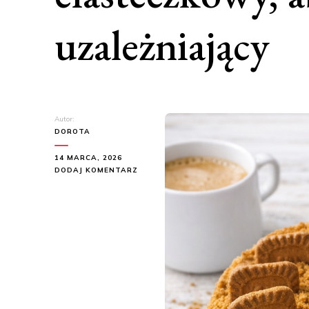
uzależniający
Autor:
DOROTA
14 MARCA, 2026
DO
DODAJ KOMENTARZ
SERNIK
BISCOFF
LOTUS
–
KREMOWY,
CIASTECZKOWY,
ABSOLUTNIE
UZALEŻNIAJĄCY