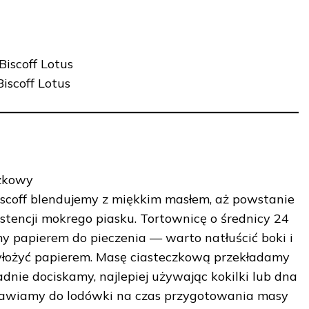
iscoff Lotus
Biscoff Lotus
czkowy
iscoff blendujemy z miękkim masłem, aż powstanie
stencji mokrego piasku. Tortownicę o średnicy 24
 papierem do pieczenia — warto natłuścić boki i
yłożyć papierem. Masę ciasteczkową przekładamy
adnie dociskamy, najlepiej używając kokilki lub dna
tawiamy do lodówki na czas przygotowania masy