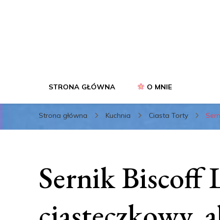
STRONA GŁÓWNA
O MNIE
Strona główna
Kuchnia
Ciasta Torty
Sern
Sernik Biscoff
ciasteczkowy, a