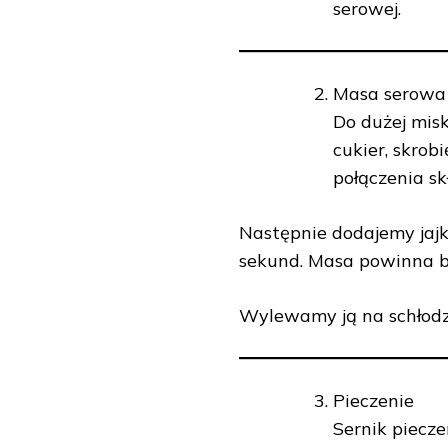
serowej.
Masa serowa
Do dużej mis
cukier, skrob
połączenia s
Następnie dodajemy jajk
sekund. Masa powinna by
Wylewamy ją na schłodz
Pieczenie
Sernik piecze