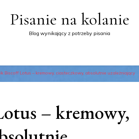
Pisanie na kolanie
Blog wynikający z potrzeby pisania
ik Biscoff Lotus – kremowy, ciasteczkowy, absolutnie uzależniający
 Lotus – kremowy,
bsolutnie