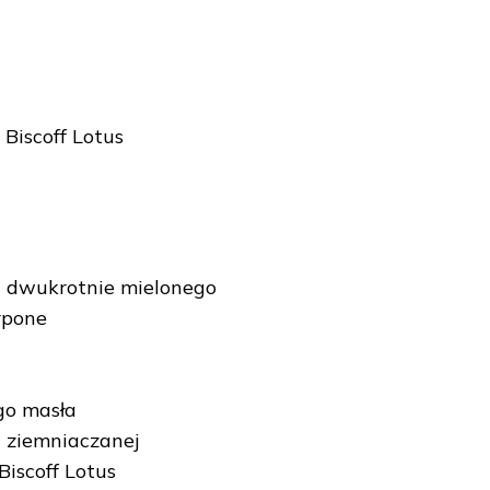
 Biscoff Lotus
 dwukrotnie mielonego
rpone
go masła
i ziemniaczanej
iscoff Lotus