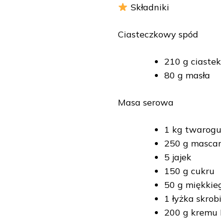
Składniki
Ciasteczkowy spód
210 g ciastek
80 g masła
Masa serowa
1 kg twarogu
250 g masca
5 jajek
150 g cukru
50 g miękkie
1 łyżka skrob
200 g kremu B