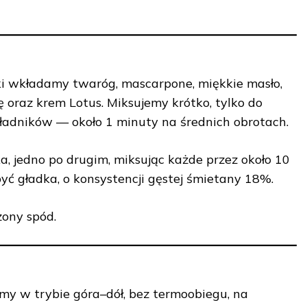
ki wkładamy twaróg, mascarpone, miękkie masło,
ię oraz krem Lotus. Miksujemy krótko, tylko do
kładników — około 1 minuty na średnich obrotach.
a, jedno po drugim, miksując każde przez około 10
ć gładka, o konsystencji gęstej śmietany 18%.
ony spód.
my w trybie góra–dół, bez termoobiegu, na