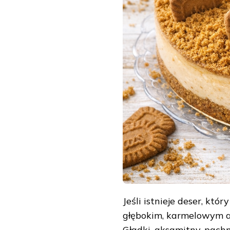
Jeśli istnieje deser, któ
głębokim, karmelowym ar
Gładki, aksamitny, pach