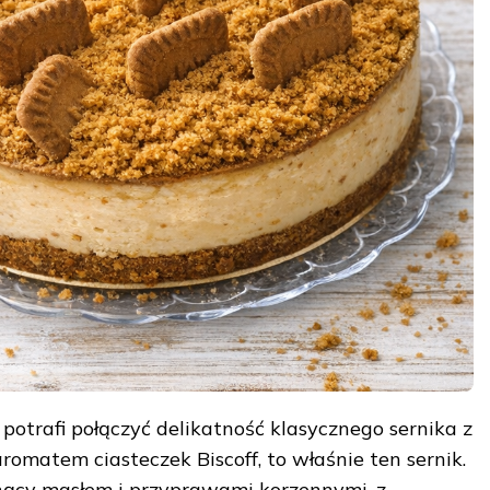
ry potrafi połączyć delikatność klasycznego sernika z
omatem ciasteczek Biscoff, to właśnie ten sernik.
nący masłem i przyprawami korzennymi, z