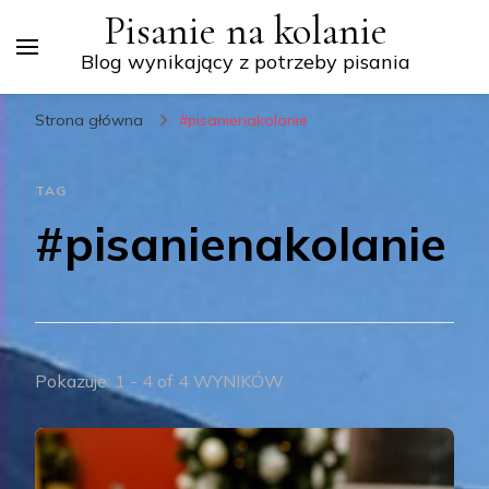
Pisanie na kolanie
Blog wynikający z potrzeby pisania
Strona główna
#pisanienakolanie
TAG
#pisanienakolanie
Pokazuje: 1 - 4 of 4 WYNIKÓW