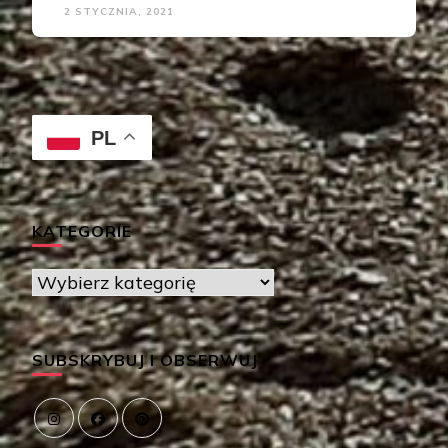
2 STYCZNIA, 2021
PL
KATEGORIE
Kategorie
SUBSKRYBUJ I OBSERWUJ