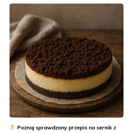
SERNIK
Z
MARGARY
–
KLASYCZN
PRZEPIS
Z
ZESZYTU
MAMY,
PEŁEN
SMAKU
I
WSPOMNI
Poznaj sprawdzony przepis na sernik z