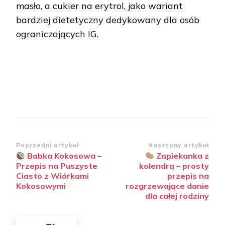
masło, a cukier na erytrol, jako wariant
bardziej dietetyczny dedykowany dla osób
ograniczających IG.
Nawigacja
Poprzedni artykuł
Następny artykuł
Babka Kokosowa –
Zapiekanka z
wpisu
Przepis na Puszyste
kolendrą – prosty
Ciasto z Wiórkami
przepis na
Kokosowymi
rozgrzewające danie
dla całej rodziny